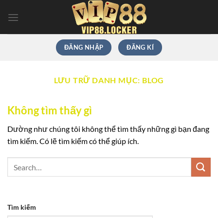
Bỏ
qua
nội
dung
ĐĂNG NHẬP
ĐĂNG KÍ
LƯU TRỮ DANH MỤC:
BLOG
Không tìm thấy gì
Dường như chúng tôi không thể tìm thấy những gì bạn đang
tìm kiếm. Có lẽ tìm kiếm có thể giúp ích.
Tìm kiếm