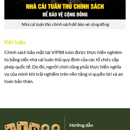
Nhà cái tuân thủ chính sách để bảo vệ cộng đồng
Kết luận
Chính sách bảo mật tại VIP88 luôn được thực hiện nghiêm
tú bằng việc nhà cái tuân thủ quy định của các tổ chức cấp
phép quốc tế. Do đó, người chơi cũng phải thực hiện nghĩa
vụ của mình khi trải nghiệm trên nền tảng vì quyền lợi và an
toàn bản thân.
Hướng dẫn