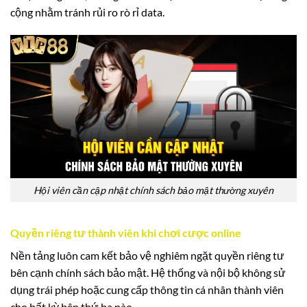
cộng nhằm tránh rủi ro rò rỉ data.
Hội viên cần cập nhật chính sách bảo mật thường xuyên
Quyền riêng tư thành viên khi chơi cược online
Nền tảng luôn cam kết bảo vệ nghiêm ngặt quyền riêng tư
bên cạnh chính sách bảo mật. Hệ thống và nội bộ không sử
dụng trái phép hoặc cung cấp thông tin cá nhân thành viên
cho bất kỳ bên thứ ba nào.