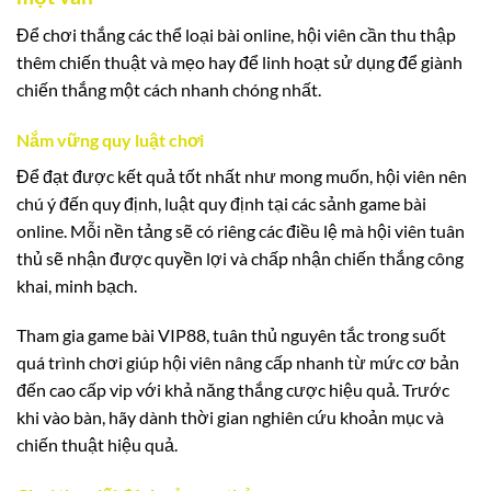
Để chơi thắng các thể loại bài online, hội viên cần thu thập
thêm chiến thuật và mẹo hay để linh hoạt sử dụng để giành
chiến thắng một cách nhanh chóng nhất.
Nắm vững quy luật chơi
Để đạt được kết quả tốt nhất như mong muốn, hội viên nên
chú ý đến quy định, luật quy định tại các sảnh game bài
online. Mỗi nền tảng sẽ có riêng các điều lệ mà hội viên tuân
thủ sẽ nhận được quyền lợi và chấp nhận chiến thắng công
khai, minh bạch.
Tham gia game bài VIP88, tuân thủ nguyên tắc trong suốt
quá trình chơi giúp hội viên nâng cấp nhanh từ mức cơ bản
đến cao cấp vip với khả năng thắng cược hiệu quả. Trước
khi vào bàn, hãy dành thời gian nghiên cứu khoản mục và
chiến thuật hiệu quả.