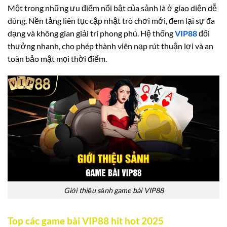
Một trong những ưu điểm nổi bật của sảnh là ở giao diện dễ
dùng. Nền tảng liên tục cập nhật trò chơi mới, đem lại sự đa
dạng và không gian giải trí phong phú. Hệ thống
VIP88
đổi
thưởng nhanh, cho phép thành viên nạp rút thuận lợi và an
toàn bảo mật mọi thời điểm.
Giới thiệu sảnh game bài VIP88
Top các game bài VIP88 hit hot 2025