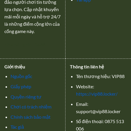
đảo người chơi tin tưởng
lựa chọn. Cập nhật khuyến
mãi mỗi ngày và hỗ trợ 24/7
là những điểm cộng lớn của
cổng game này.
Nhà cái uy tín:
DA88
Giới thiệu
Thông tin liên hệ
Nguồn gốc
Tên thương hiệu: VIP88
Giấy phép
Website:
https://vip88.locker/
Quyền riêng tư
Email:
Chơi có trách nhiệm
support@vip88.locker
Chính sách bảo mật
Số điện thoại: 0875 513
Tác giả
006