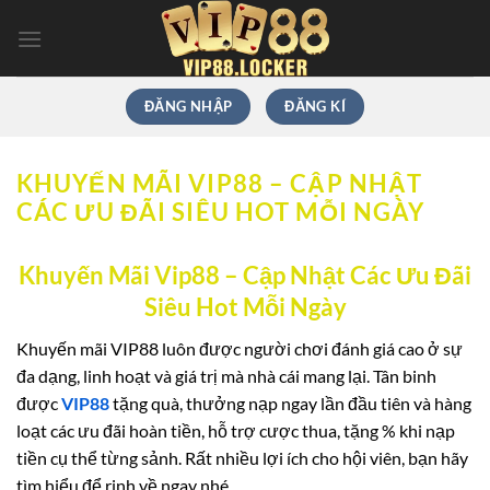
Bỏ
qua
nội
dung
ĐĂNG NHẬP
ĐĂNG KÍ
KHUYẾN MÃI VIP88 – CẬP NHẬT
CÁC ƯU ĐÃI SIÊU HOT MỖI NGÀY
Khuyến Mãi Vip88 – Cập Nhật Các Ưu Đãi
Siêu Hot Mỗi Ngày
Khuyến mãi VIP88 luôn được người chơi đánh giá cao ở sự
đa dạng, linh hoạt và giá trị mà nhà cái mang lại. Tân binh
được
VIP88
tặng quà, thưởng nạp ngay lần đầu tiên và hàng
loạt các ưu đãi hoàn tiền, hỗ trợ cược thua, tặng % khi nạp
tiền cụ thể từng sảnh. Rất nhiều lợi ích cho hội viên, bạn hãy
tìm hiểu để rinh về ngay nhé.