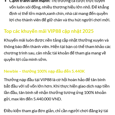
Cạnh tranh lành mạnh:
Thị trường cá cược trực tuyến
vốn luôn sôi động, nhiều thương hiệu lớn nhỏ. Để khẳng
định vị thế lớn mạnh,xanh chín, nhà cái mang đến quyền
lợi cho thành viên để giữ chân và thu hút người chơi mới.
Top các khuyến mãi VIP88 cập nhật 2025
Khuyến mãi luôn được nền tảng cập nhật thường xuyên và
thông báo đến thành viên. Hiện tại bạn có thể tham khảo các
chương trình sau, cân nhắc tài khoản để tham gia mang về
quyền lợi của mình sớm.
Newbie – thưởng 100% nạp đầu đến 5.440K
Thưởng nạp đầu tại VIP88 là cơ hội hoàn hảo để tân binh
bắt đầu với số vốn lớn hơn. Khi thực hiện giao dịch nạp tiền
lần đầu, tân binh sẽ nhận thưởng tương ứng 100% khoản
gửi, max lên đến 5.440.000 VND.
Điều kiện tham gia đơn giản, chỉ cần người chơi đăng ký tài