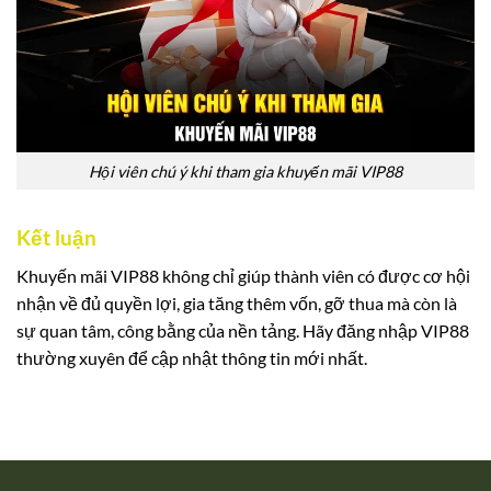
Hội viên chú ý khi tham gia khuyến mãi VIP88
Kết luận
Khuyến mãi VIP88 không chỉ giúp thành viên có được cơ hội
nhận về đủ quyền lợi, gia tăng thêm vốn, gỡ thua mà còn là
sự quan tâm, công bằng của nền tảng. Hãy đăng nhập VIP88
thường xuyên để cập nhật thông tin mới nhất.