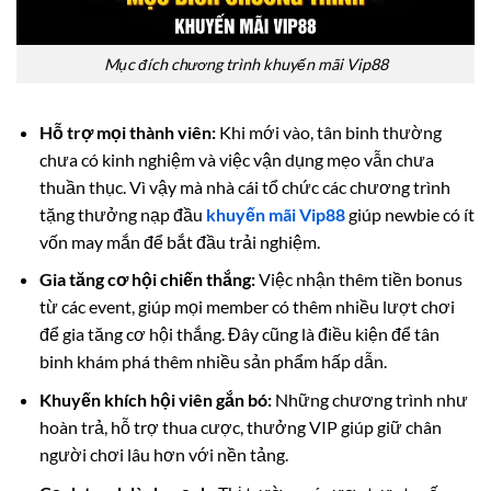
Mục đích chương trình khuyến mãi Vip88
Hỗ trợ mọi thành viên:
Khi mới vào, tân binh thường
chưa có kinh nghiệm và việc vận dụng mẹo vẫn chưa
thuần thục. Vì vậy mà nhà cái tổ chức các chương trình
tặng thưởng nạp đầu
khuyến mãi Vip88
giúp newbie có ít
vốn may mắn để bắt đầu trải nghiệm.
Gia tăng cơ hội chiến thắng:
Việc nhận thêm tiền bonus
từ các event, giúp mọi member có thêm nhiều lượt chơi
để gia tăng cơ hội thắng. Đây cũng là điều kiện để tân
binh khám phá thêm nhiều sản phẩm hấp dẫn.
Khuyến khích hội viên gắn bó:
Những chương trình như
hoàn trả, hỗ trợ thua cược, thưởng VIP giúp giữ chân
người chơi lâu hơn với nền tảng.