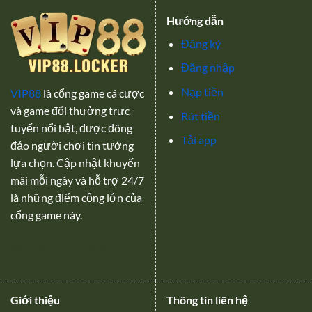
Hướng dẫn
Đăng ký
Đăng nhập
Nạp tiền
VIP88
là cổng game cá cược
và game đổi thưởng trực
Rút tiền
tuyến nổi bật, được đông
Tải app
đảo người chơi tin tưởng
lựa chọn. Cập nhật khuyến
mãi mỗi ngày và hỗ trợ 24/7
là những điểm cộng lớn của
cổng game này.
Nhà cái uy tín:
DA88
Giới thiệu
Thông tin liên hệ