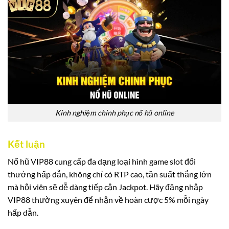
Kinh nghiệm chinh phục nổ hũ online
Kết luận
Nổ hũ VIP88 cung cấp đa dạng loại hình game slot đổi
thưởng hấp dẫn, không chỉ có RTP cao, tần suất thắng lớn
mà hội viên sẽ dễ dàng tiếp cận Jackpot. Hãy đăng nhập
VIP88 thường xuyên để nhận về hoàn cược 5% mỗi ngày
hấp dẫn.