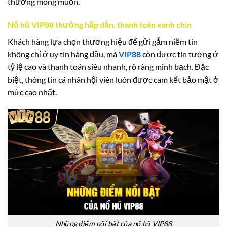
thưởng mong muốn.
Nổ hũ VIP88 thưởng hấp dẫn, thanh toán xanh chín
Khách hàng lựa chọn thương hiệu để gửi gắm niềm tin
không chỉ ở uy tín hàng đầu, mà
VIP88
còn được tin tưởng ở
tỷ lệ cao và thanh toán siêu nhanh, rõ ràng minh bạch. Đặc
biệt, thông tin cá nhân hội viên luôn được cam kết bảo mật ở
mức cao nhất.
Những điểm nổi bật của nổ hũ VIP88