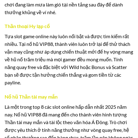
chơi đang làm mưa làm gió tại nền tảng sau đây để dành
thưởng khủng về ví nhé.
Thần thoại Hy lạp cổ
Tựa slot game online này luôn nổi bật và được tìm kiếm rất
nhiều. Tại nổ hũ VIP88, thành viên luôn trở lại để thử thách
vận may cũng như áp dụng chiến thuật mới để hy vọng mang
về hũ nổ trăm triệu mà mọi gamer đều mong muốn. Tính
năng quay free và đặc biệt với Wild hoặc Bonus và Scatter
bạn sẽ được tận hưởng chiến thắng và gom tiền từ các
payline.
Nổ hũ Thần tài may mắn
Là một trong top 8 các slot online hấp dẫn nhất 2025 năm
nay. Nổ hũ VIP88 đã mang đến cho thành viên hình tượng
Thần tài may mắn và tài lộc theo văn hóa Á Đông. Trò chơi
được yêu thích ở tính năng thưởng như vòng quay free, hệ
số nhân thưởng cao đến hàng chục, trăm lần nên không ngạc