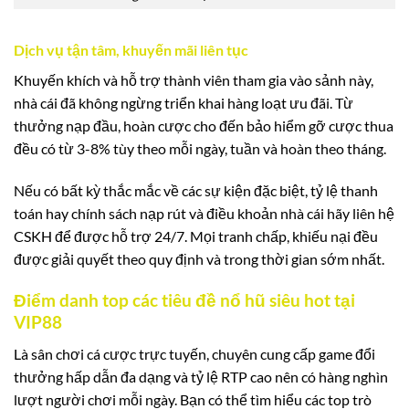
Dịch vụ tận tâm, khuyến mãi liên tục
Khuyến khích và hỗ trợ thành viên tham gia vào sảnh này,
nhà cái đã không ngừng triển khai hàng loạt ưu đãi. Từ
thưởng nạp đầu, hoàn cược cho đến bảo hiểm gỡ cược thua
đều có từ 3-8% tùy theo mỗi ngày, tuần và hoàn theo tháng.
Nếu có bất kỳ thắc mắc về các sự kiện đặc biệt, tỷ lệ thanh
toán hay chính sách nạp rút và điều khoản nhà cái hãy liên hệ
CSKH để được hỗ trợ 24/7. Mọi tranh chấp, khiếu nại đều
được giải quyết theo quy định và trong thời gian sớm nhất.
Điểm danh top các tiêu đề nổ hũ siêu hot tại
VIP88
Là sân chơi cá cược trực tuyến, chuyên cung cấp game đổi
thưởng hấp dẫn đa dạng và tỷ lệ RTP cao nên có hàng nghìn
lượt người chơi mỗi ngày. Bạn có thể tìm hiểu các top trò