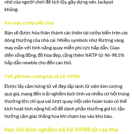
nhỏ của người chơi để tích lũy, gầy dựng nên Jackpot
khủng.
Kho báu cướp biển Slot
Bạn sẽ được hóa thân thành các thiên tài cướp biển trên các
dòng thưởng của nhà cái. Nhiều symbols như Rương vàng
may mắn với tính năng quay miễn phí cực hấp dẫn. Giao
diện sống động, đồ họa đẹp, cộng thêm %RTP từ 96-98.5%
hấp dẫn newbie cho đến cao thủ.
Thế giới kim cương tại nổ hũ VIP88
Được lấy cảm hứng từ vẻ đẹp lấp lánh từ viên kim cương
quý giá, mang đến trải nghiệm kịch tính và nhiều cơ hội trúng
thưởng lớn chỉ qua vài lượt quay. Hội viên hoàn toàn có thể
kích hoạt tính năng hũ nổ để dành phần thưởng giá trị, tận
hưởng cảm giác thăng hoa khi chạm tay vào kho báu.
Học hỏi kinh nghiệm nổ hũ VIP88 từ cao thủ