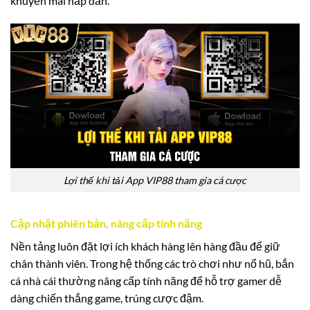
khuyến mãi hấp dẫn.
Lợi thế khi tải App VIP88 tham gia cá cược
Cập nhật phiên bản, nâng cấp tính năng
Nền tảng luôn đặt lợi ích khách hàng lên hàng đầu để giữ
chân thành viên. Trong hệ thống các trò chơi như nổ hũ, bắn
cá nhà cái thường nâng cấp tính năng để hỗ trợ gamer dễ
dàng chiến thắng game, trúng cược đậm.