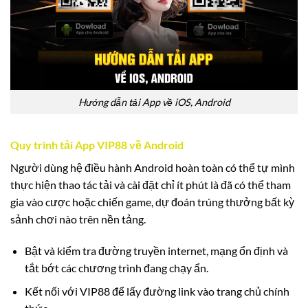
Hướng dẫn tải App về iOS, Android
Quy trình tải App VIP88 về Android
Người dùng hệ điều hành Android hoàn toàn có thể tự mình
thực hiện thao tác tải và cài đặt chỉ ít phút là đã có thể tham
gia vào cược hoặc chiến game, dự đoán trúng thưởng bất kỳ
sảnh chơi nào trên nền tảng.
Bật và kiểm tra đường truyền internet, mạng ổn định và
tắt bớt các chương trình đang chạy ẩn.
Kết nối với VIP88 để lấy đường link vào trang chủ chính