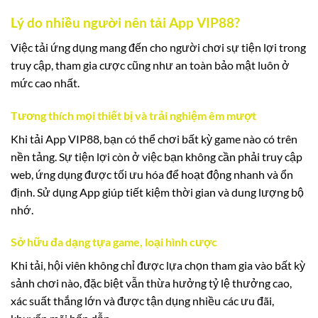
Lý do nhiều người nên tải App VIP88?
Việc tải ứng dụng mang đến cho người chơi sự tiện lợi trong
truy cập, tham gia cược cũng như an toàn bảo mật luôn ở
mức cao nhất.
Tương thích mọi thiết bị và trải nghiệm êm mượt
Khi tải App VIP88, bạn có thể chơi bất kỳ game nào có trên
nền tảng. Sự tiện lợi còn ở việc bạn không cần phải truy cập
web, ứng dụng được tối ưu hóa để hoạt động nhanh và ổn
định. Sử dụng App giúp tiết kiệm thời gian và dung lượng bộ
nhớ.
Sở hữu đa dạng tựa game, loại hình cược
Khi tải, hội viên không chỉ được lựa chọn tham gia vào bất kỳ
sảnh chơi nào, đặc biệt vẫn thừa hưởng tỷ lệ thưởng cao,
xác suất thắng lớn và được tận dụng nhiều các ưu đãi,