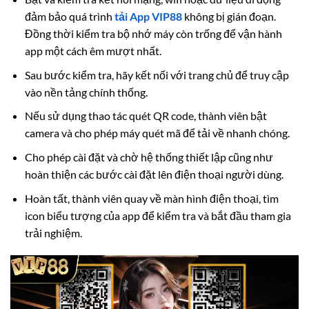
đảm bảo quá trình
tải App VIP88
không bị gián đoạn.
Đồng thời kiểm tra bộ nhớ máy còn trống để vận hành
app một cách êm mượt nhất.
Sau bước kiểm tra, hãy kết nối với trang chủ để truy cập
vào nền tảng chính thống.
Nếu sử dụng thao tác quét QR code, thành viên bật
camera và cho phép máy quét mã để tải về nhanh chóng.
Cho phép cài đặt và chờ hệ thống thiết lập cũng như
hoàn thiện các bước cài đặt lên điện thoại người dùng.
Hoàn tất, thành viên quay về màn hình điện thoại, tìm
icon biểu tượng của app để kiểm tra và bắt đầu tham gia
trải nghiệm.